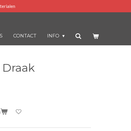
terialen
S
CONTACT
INFO
 Draak
n