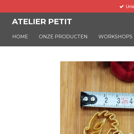
Uni
Ga
direct
ATELIER PETIT
naar
de
HOME
ONZE PRODUCTEN
WORKSHOPS
hoofdinhoud