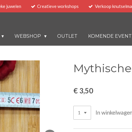
eke juwelen
Creatieve workshops
Verkoop knutselma
WEBSHOP
OUTLET
KOMENDE EVENT
Mythische
€ 3,50
In winkelwage