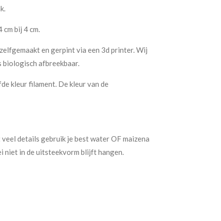
k.
 cm bij 4 cm.
lfgemaakt en gerpint via een 3d printer. Wij
s biologisch afbreekbaar.
fde kleur filament. De kleur van de
 veel details gebruik je best water OF maizena
i niet in de uitsteekvorm blijft hangen.