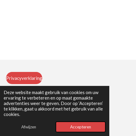
Privacyverklaring
Deze website maakt gebruik van cookies om uw
ervaring te verbeteren en op maat gemaakte
Algemene voorwaarden
advertenties weer te geven. Door op ‘Accepteren’
te klikken, gaat u akkoord met het gebruik van alle
© 2025 Atelier Petit
cookies.
Powered by
JouwWeb
Afwijzen
Accepteren