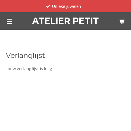
Unieke juwelen
Ga
direct
ATELIER PETIT
naar
de
hoofdinhoud
Verlanglijst
Jouw verlanglijst is leeg.