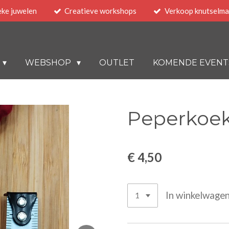
eke juwelen
Creatieve workshops
Verkoop knutselma
WEBSHOP
OUTLET
KOMENDE EVENT
Peperkoe
€ 4,50
In winkelwage