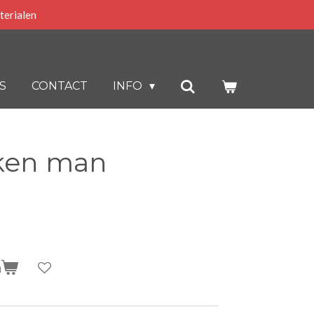
terialen
S
CONTACT
INFO
ken man
n