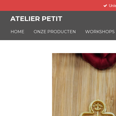
Uni
Ga
direct
ATELIER PETIT
naar
de
HOME
ONZE PRODUCTEN
WORKSHOPS
hoofdinhoud