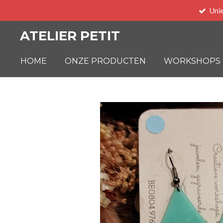
Uni
Ga
direct
ATELIER PETIT
naar
de
HOME
ONZE PRODUCTEN
WORKSHOPS
hoofdinhoud