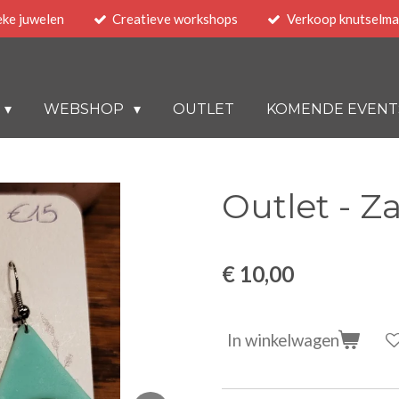
eke juwelen
Creatieve workshops
Verkoop knutselma
WEBSHOP
OUTLET
KOMENDE EVENT
Outlet - Z
€ 10,00
In winkelwagen