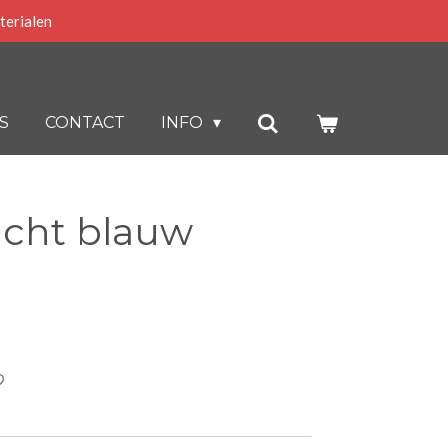
terialen
S
CONTACT
INFO
acht blauw