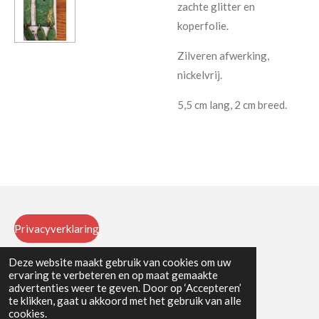
zachte glitter en
koperfolie.
Zilveren afwerking,
nickelvrij.
5,5 cm lang, 2 cm breed.
Privacyverklaring
Deze website maakt gebruik van cookies om uw
ervaring te verbeteren en op maat gemaakte
Algemene voorwaarden
advertenties weer te geven. Door op ‘Accepteren’
te klikken, gaat u akkoord met het gebruik van alle
© 2025 Atelier Petit
cookies.