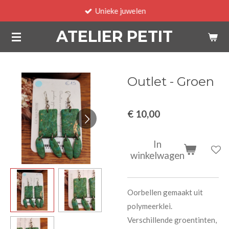
Unieke juwelen
Ga
direct
ATELIER PETIT
naar
de
hoofdinhoud
Outlet - Groen
€ 10,00
In
winkelwagen
Oorbellen gemaakt uit
polymeerklei.
Verschillende groentinten,