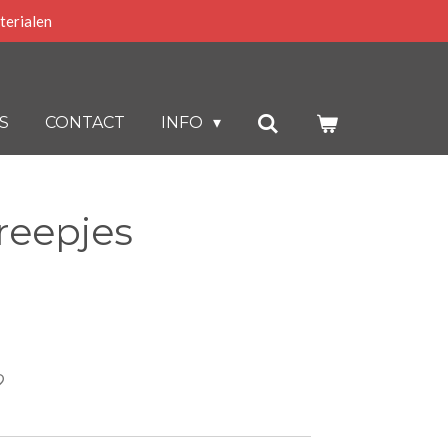
terialen
S
CONTACT
INFO
treepjes