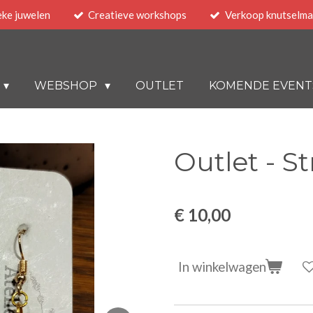
eke juwelen
Creatieve workshops
Verkoop knutselma
WEBSHOP
OUTLET
KOMENDE EVENT
Outlet - S
€ 10,00
In winkelwagen