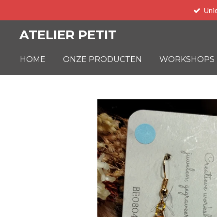
Uni
Ga
direct
ATELIER PETIT
naar
de
HOME
ONZE PRODUCTEN
WORKSHOPS
hoofdinhoud