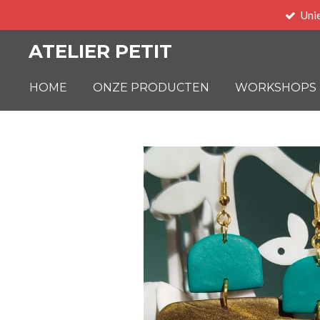
Uni
Ga
direct
ATELIER PETIT
naar
de
HOME
ONZE PRODUCTEN
WORKSHOPS
hoofdinhoud