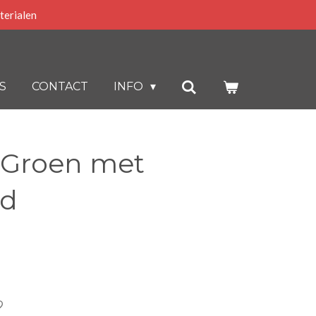
terialen
S
CONTACT
INFO
 Groen met
ud