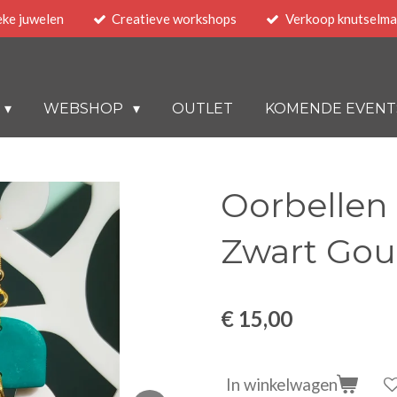
eke juwelen
Creatieve workshops
Verkoop knutselma
WEBSHOP
OUTLET
KOMENDE EVENT
Oorbellen
Zwart Go
€ 15,00
In winkelwagen