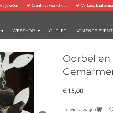
eke juwelen
Creatieve workshops
Verkoop knutselma
WEBSHOP
OUTLET
KOMENDE EVENT
Oorbellen
Gemarmer
€ 15,00
In winkelwagen