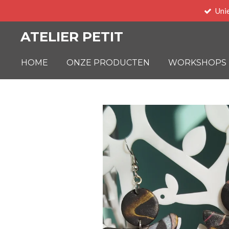
Uni
Ga
direct
ATELIER PETIT
naar
de
HOME
ONZE PRODUCTEN
WORKSHOPS
hoofdinhoud