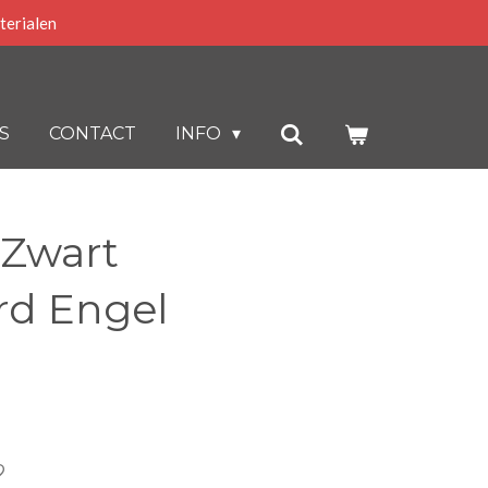
terialen
S
CONTACT
INFO
 Zwart
d Engel