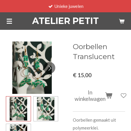
Unieke juwelen
Ga
direct
ATELIER PETIT
naar
de
hoofdinhoud
Oorbellen
Translucent
€ 15,00
In
winkelwagen
Oorbellen gemaakt uit
polymeerklei.