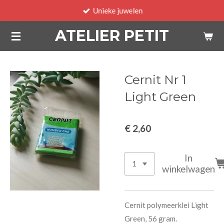
Unieke juwelen
Ga
direct
ATELIER PETIT
naar
de
hoofdinhoud
Cernit Nr 1
Light Green
€ 2,60
In
winkelwagen
Cernit polymeerklei Light
Green, 56 gram.